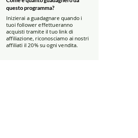
Come e quanto guadagnerò da
questo programma?
Inizierai a guadagnare quando i
tuoi follower effettueranno
acquisti tramite il tuo link di
affiliazione, riconosciamo ai nostri
affiliati il 20% su ogni vendita.
Che succede se i miei follower
acquistano in un secondo
momento?
Utilizziamo un periodo di
attribuzione di 7 giorni. Questo
significa che se un cliente ci ha
conosciuti attraverso il vostro link,
ma decide di acquistare in un
secondo momento dal nostro link
entro 7 giorni, il nostro programma
vi attribuirà comunque la vostra