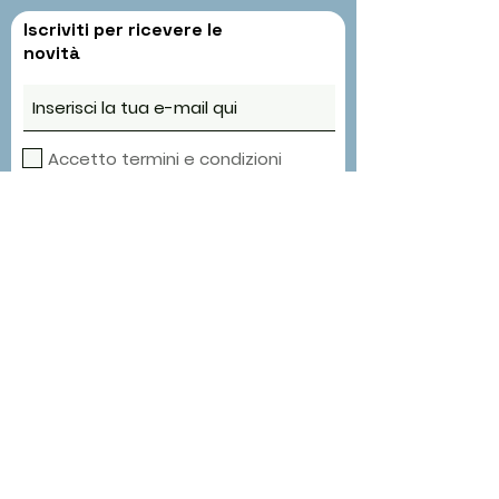
Iscriviti per ricevere le
novità
Accetto termini e condizioni
INVIA
Contatti
Orvieto,
strada del lapone, 6
+39 3336597489
info@animalisbio.it