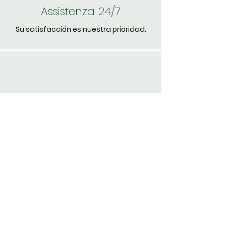
Assistenza 24/7
Su satisfacción es nuestra prioridad.
Devoluciones simples
Garantía de devolución de dinero de 30
días.
Non perderti
le novità
Iscriviti per ricevere le
novità