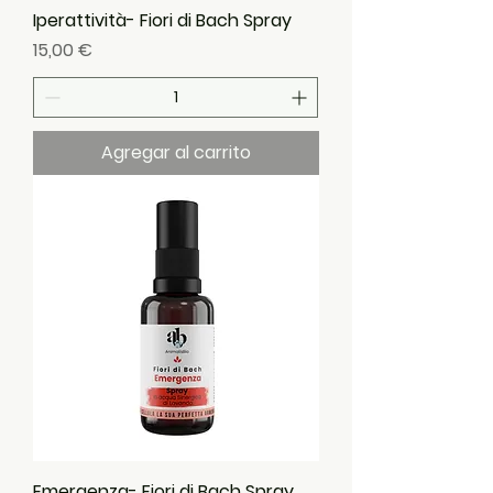
Iperattività- Fiori di Bach Spray
Precio
15,00 €
Agregar al carrito
Emergenza- Fiori di Bach Spray