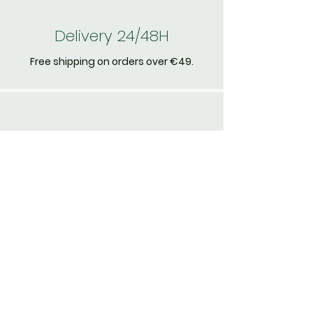
Delivery 24/48H
Free shipping on orders over €49.
24/7 Support
Your satisfaction is our priority.
Simple Returns
30-day money back guarantee.