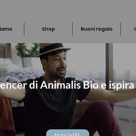
siamo
Shop
Buoni regalo
encer di Animalis Bio e ispira 
Iscriviti