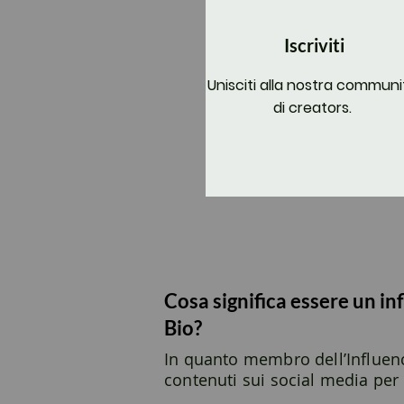
Iscriviti
Unisciti alla nostra communi
di creators.
Cosa significa essere un in
Bio?
In quanto membro dell’Influence
contenuti sui social media per g