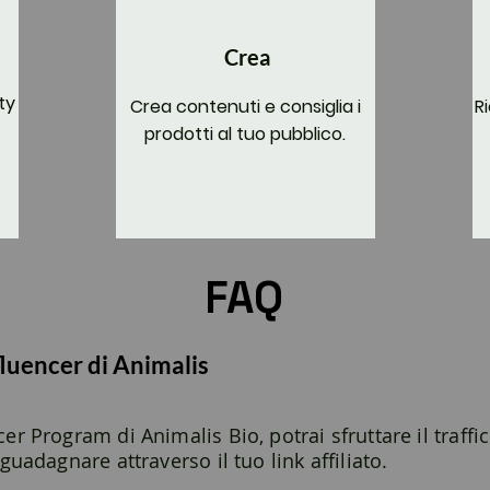
Crea
ty
Crea contenuti e consiglia i
R
prodotti al tuo pubblico.
FAQ
fluencer di Animalis
r Program di Animalis Bio, potrai sfruttare il traffic
uadagnare attraverso il tuo link affiliato.