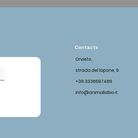
Contacts
Orvieto,
strada del lapone, 6
+39 3336597489
info@animalisbio.it