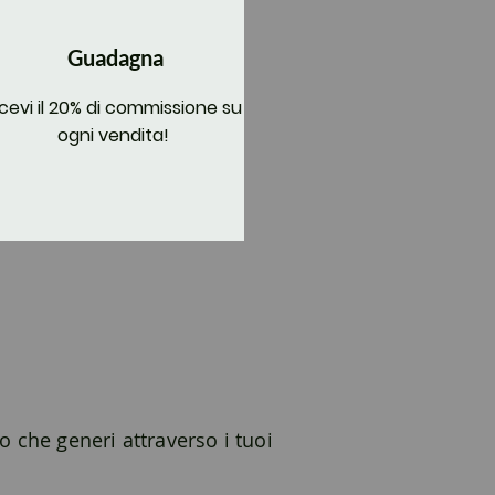
Guadagna
icevi il 20% di commissione su
ogni vendita!
o che generi attraverso i tuoi