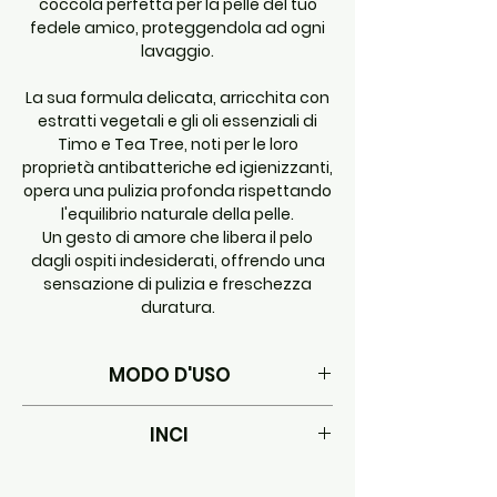
coccola perfetta per la pelle del tuo
fedele amico, proteggendola ad ogni
lavaggio.
La sua formula delicata, arricchita con
estratti vegetali e gli oli essenziali di
Timo e Tea Tree, noti per le loro
proprietà antibatteriche ed igienizzanti,
opera una pulizia profonda rispettando
l'equilibrio naturale della pelle.
Un gesto di amore che libera il pelo
dagli ospiti indesiderati, offrendo una
sensazione di pulizia e freschezza
duratura.
MODO D'USO
Il rituale è semplice e veloce: agitare la
INCI
lozione, spruzzarla su un telo asciutto
distribuendola con cura sul pelo
Ingradients:
dell'animale.
alcohol, lavandula
Lascia che agisca per 5-10 minuti, asciuga
angustifolia flower distilled water, salvia