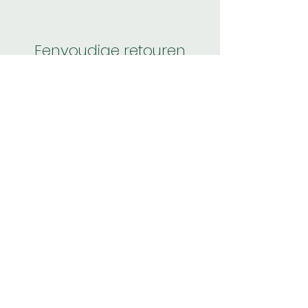
Eenvoudige retouren
30 dagen geld-terug-garantie.
Non perderti
le novità
Iscriviti per ricevere le
novità
Accetto termini e condizioni
INVIA