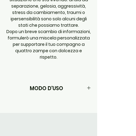
separazione, gelosia, aggressività,
stress da cambiamento, traumi o
ipersensibilità sono solo alcuni degli
stati che possiamo trattare.
Dopo un breve scambio di informazioni,
formulerò una miscela personalizzata
per supportare il tuo compagno a
quattro zampe con dolcezza e
rispetto.
MODO D'USO
Si consigliano 4 gocce per 4 volte al
giorno.
Si possono aggiungere tutte le gocce
della giornata nella ciotola di acqua o nel
cibo che mangia il nostro amico peloso.
SENZA ALCOOL , IN GLICEROLO BIOLOGICO.