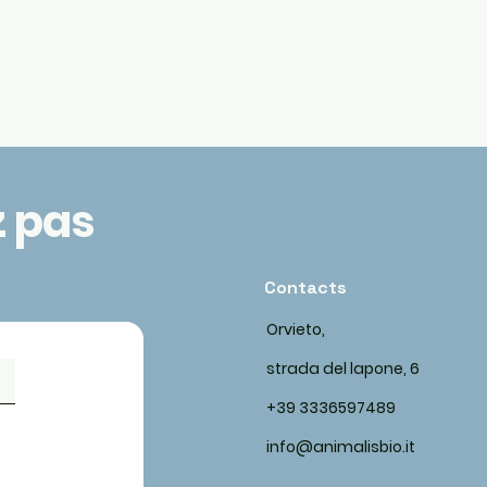
z pas
Contacts
Orvieto,
strada del lapone, 6
+39 3336597489
info@animalisbio.it