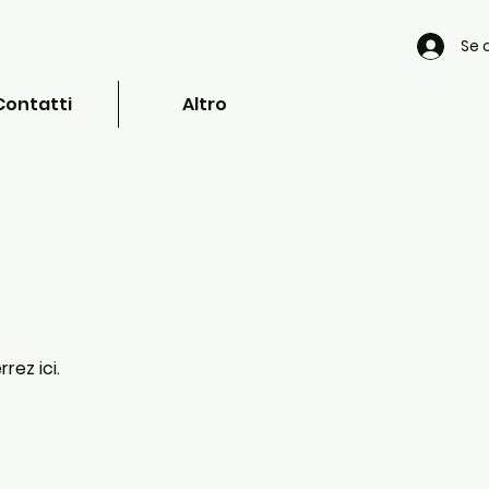
Se 
Contatti
Altro
rez ici.