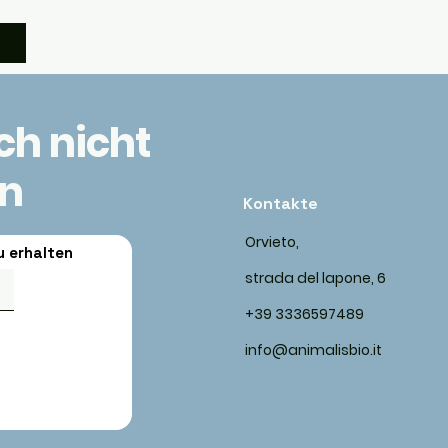
ich nicht
en
Kontakte
Orvieto,
u erhalten
strada del lapone, 6
+39 3336597489
info@animalisbio.it