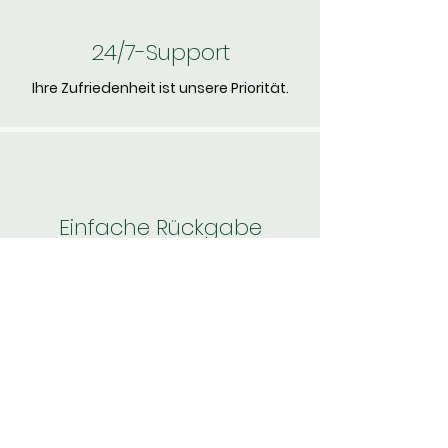
24/7-Support
Ihre Zufriedenheit ist unsere Priorität.
Einfache Rückgabe
30-tägige Geld-zurück-Garantie.
Verlieren Sie
sich nicht
die