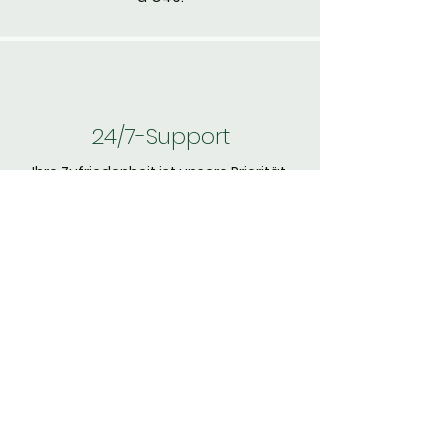
24/7-Support
Ihre Zufriedenheit ist unsere Priorität.
Einfache Rückgabe
30-tägige Geld-zurück-Garantie.
Verlieren Sie