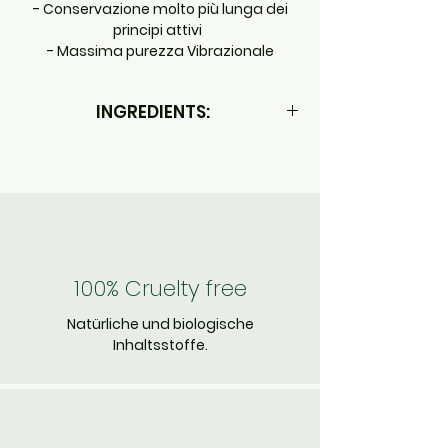
- Conservazione molto più lunga dei
principi attivi
- Massima purezza Vibrazionale
INGREDIENTS:
Lavandula angustifolia flower distilled
water
Fiori di Bach:
AGRIMONY (agrimonia eupatoria)
CRAB APPLE (malus pumilia)
VERVAIN (verbena officinalis)
100% Cruelty free
Natürliche und biologische
Inhaltsstoffe.