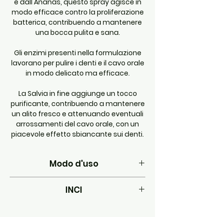
e dall'Ananas, questo spray agisce in
modo efficace contro la proliferazione
batterica, contribuendo a mantenere
una bocca pulita e sana.
Gli enzimi presenti nella formulazione
lavorano per pulire i denti e il cavo orale
in modo delicato ma efficace.
La Salvia in fine aggiunge un tocco
purificante, contribuendo a mantenere
un alito fresco e attenuando eventuali
arrossamenti del cavo orale, con un
piacevole effetto sbiancante sui denti.
Modo d'uso
Spruzzare una volta al giorno, da 2 a 4
INCI
spruzzi, senza la necessità di spazzolare né
risciacquare.
Ingredients:
aqua, salvia officinalis
leaf/flower distilled water, sorbitol,