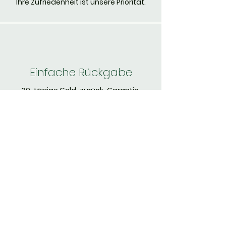
Ihre Zufriedenheit ist unsere Priorität.
Einfache Rückgabe
30-tägige Geld-zurück-Garantie.
Verlieren Sie
sich nicht
die
Nachrichten
Melden Sie sich an, um
Neuigkeiten zu erhalten