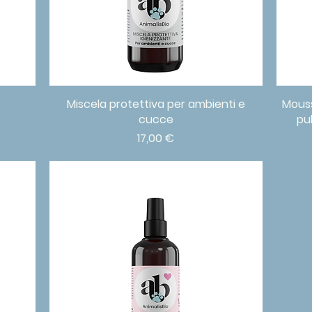
Miscela protettiva per ambienti e
Vista rapida
Mouss
cucce
pu
Prezzo
17,00 €