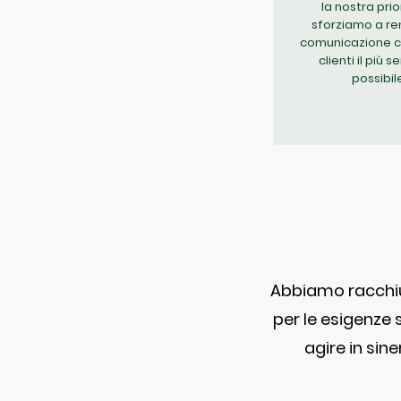
la nostra prior
sforziamo a re
comunicazione co
clienti il più 
possibil
Abbiamo racchius
per le esigenze 
agire in sin