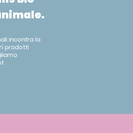
 animale.
ali incontra la
ri prodotti
gliamo
et