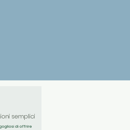
zioni semplici
ogliosi di offrire