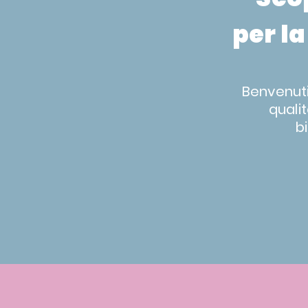
per la
Benvenuti 
quali
b