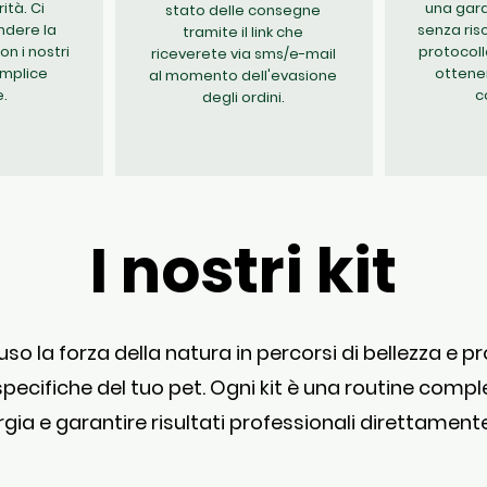
ità. Ci
una gara
stato delle consegne
ndere la
senza risc
tramite il link che
n i nostri
protocoll
riceverete via sms/e-mail
semplice
ottene
al momento dell'evasione
e.
c
degli ordini.
I nostri kit
o la forza della natura in percorsi di bellezza e p
specifiche del tuo pet. Ogni kit è una routine compl
ergia e garantire risultati professionali direttament