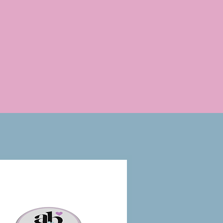
Cruelty free
gni miscela viene testata sulla
pelle di noi esseri umani.