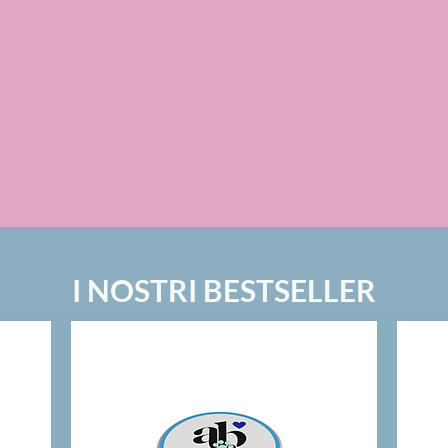
Made in italy
O
che
Produciamo gli ingredienti nelle
nostre terre Umbre.
I NOSTRI BESTSELLER