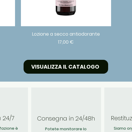
Lozione a secco antiodorante
Vista rapida
Prezzo
17,00 €
VISUALIZZA IL CATALOGO
a 24/7
Restitu
Consegna in 24/48h
fazione è
Siamo org
Potete monitorare lo