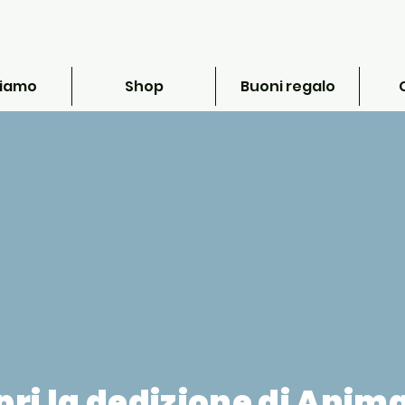
siamo
Shop
Buoni regalo
ri la dedizione di Anima